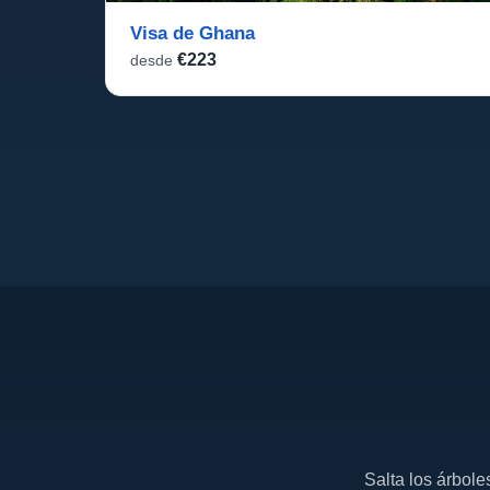
Visa de Ghana
€223
desde
Salta los árbole