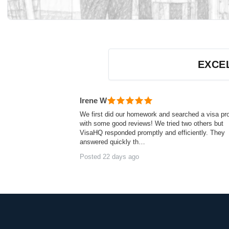
Opiniones de clientes — verificadas de forma inde
EXCE
Irene W
We first did our homework and searched a visa pr
with some good reviews! We tried two others but
VisaHQ responded promptly and efficiently. They
answered quickly th…
Posted 22 days ago