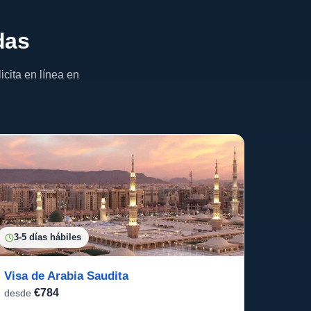
das
cita en línea en
3-5 días hábiles
Visa de Arabia Saudita
€784
desde