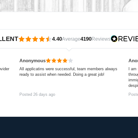
pendiente por Reviews.io
LLENT
4.40
4190
Average
Reviews
Anonymous
Ano
ovider
All applicatins were successful, team members always
I am 
ready to assist when needed. Doing a great job!
throu
immig
desp
Posted 26 days ago
Post