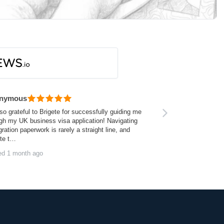
nymous
so grateful to Brigete for successfully guiding me
gh my UK business visa application! Navigating
ration paperwork is rarely a straight line, and
ite t…
ed 1 month ago