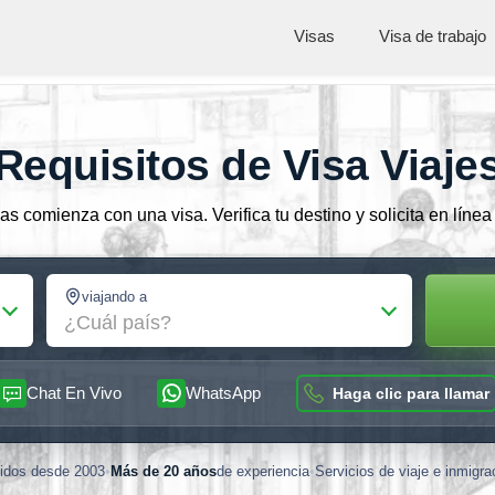
Visas
Visa de trabajo
Requisitos de Visa Viaje
las comienza con una visa. Verifica tu destino y solicita en líne
viajando a
¿Cuál país?
Chat En Vivo
WhatsApp
Haga clic para llamar
didos desde 2003
•
Más de 20 años
de experiencia
•
Servicios de viaje e inmigr