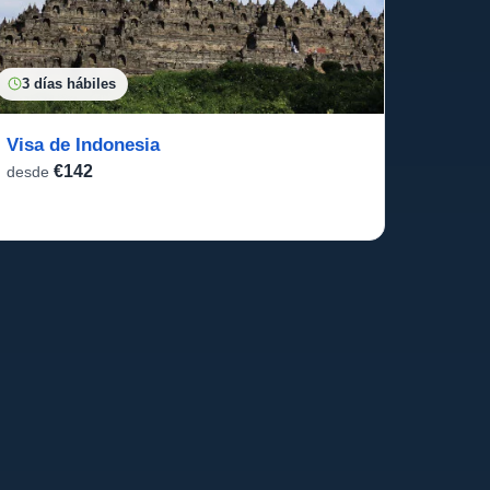
3 días hábiles
Visa de Indonesia
€142
desde