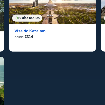
10 días hábiles
Visa de Kazajtan
€314
desde