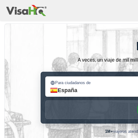
A veces, un viaje de mil mil
Para ciudadanos de
España
1M+
viajeros aten