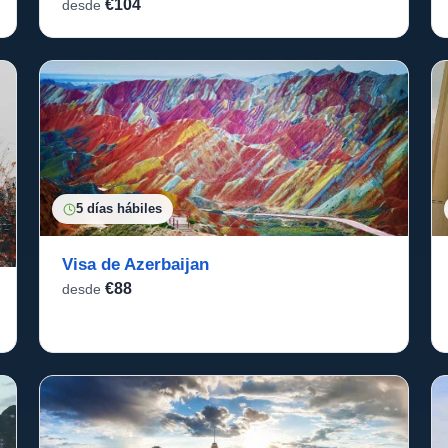
€104
desde
5 días hábiles
Visa de Azerbaijan
€88
desde