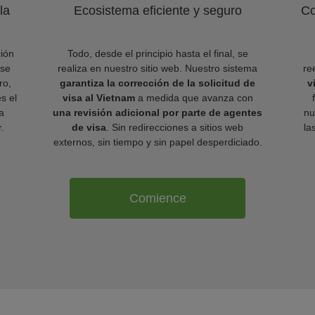
la
Ecosistema eficiente y seguro
Co
ión
Todo, desde el principio hasta el final, se
 se
realiza en nuestro sitio web. Nuestro sistema
re
ro,
garantiza la corrección de la solicitud de
v
es el
visa al Vietnam
a medida que avanza con
a
una revisión adicional por parte de agentes
nu
.
de visa
. Sin redirecciones a sitios web
la
externos, sin tiempo y sin papel desperdiciado.
Comience