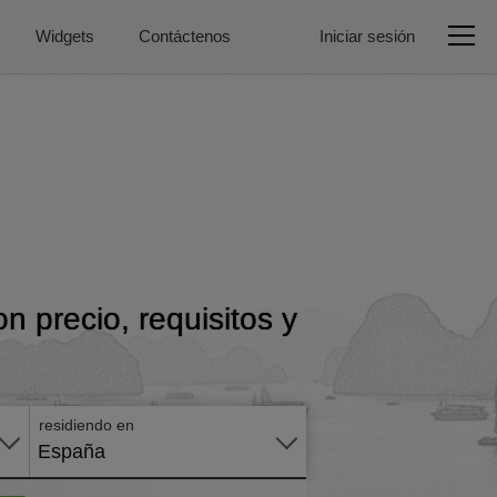
Widgets
Contáctenos
Iniciar sesión
n precio, requisitos y
Aplicar
en
línea
residiendo en
España