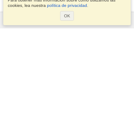
Para obtener más información sobre cómo utilizamos las
cookies, lea nuestra
política de privacidad
.
OK
Servicios
Postularse para obtener la visa
Compruebe los requisitos de visado
Información aduanera
Embajadas y Consulados
Información de Schengen
Declaración de Privacidad
Términos del Servicio
Política de Cookies