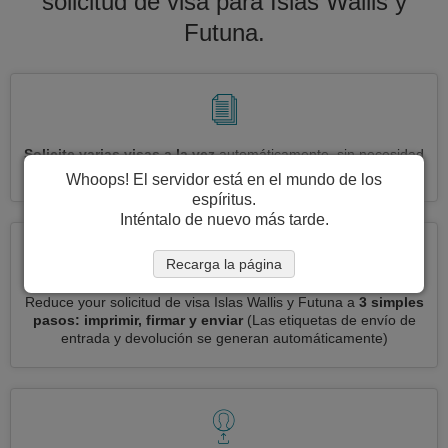
solicitud de visa para Islas Wallis y
Futuna.
Solicite varias visas a la vez
automáticamente, sin necesidad
de ingresar información repetitiva
Whoops! El servidor está en el mundo de los
espíritus.
Inténtalo de nuevo más tarde.
Recarga la página
Reduce your solicitud de visa Islas Wallis y Futuna a
3 simples
pasos: imprimir, firmar y enviar
(Las etiquetas de envío de
entrada y devolución se generan automáticamente)