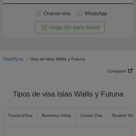
plicar
en
Chat en vivo
WhatsApp
línea
Haga clic para llamar
VisaHQ.es
Visa de Islas Wallis y Futuna
›
Compartir
Tipos de visa Islas Wallis y Futuna
Tourist eVisa
Business eVisa
Cruise Visa
Student Visa