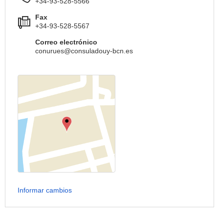
+34-93-528-5566
Fax
+34-93-528-5567
Correo electrónico
conurues@consuladouy-bcn.es
Informar cambios