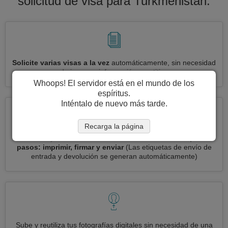
solicitud de visa para Turkmenistan.
Solicite varias visas a la vez
automáticamente, sin necesidad
de ingresar información repetitiva
Whoops! El servidor está en el mundo de los
espíritus.
Inténtalo de nuevo más tarde.
Recarga la página
Reduce your solicitud de visa Turkmenistan a
3 simples
pasos: imprimir, firmar y enviar
(Las etiquetas de envío de
entrada y devolución se generan automáticamente)
Sube y reutiliza tus fotografías digitales sin necesidad de una