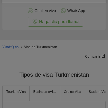
plicar
en
Chat en vivo
WhatsApp
línea
Haga clic para llamar
VisaHQ.es
Visa de Turkmenistan
›
Compartir
Tipos de visa Turkmenistan
Tourist eVisa
Business eVisa
Cruise Visa
Student Visa