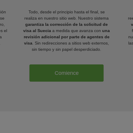
ión
Todo, desde el principio hasta el final, se
 se
realiza en nuestro sitio web. Nuestro sistema
re
ro,
garantiza la corrección de la solicitud de
v
es el
visa al Suecia
a medida que avanza con
una
a
revisión adicional por parte de agentes de
nu
.
visa
. Sin redirecciones a sitios web externos,
la
sin tiempo y sin papel desperdiciado.
Comience