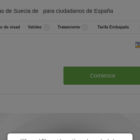
as de Suecia de
para ciudadanos de
España
o de visad
Validez
Tratamiento
Tarifa Embajada
Comience