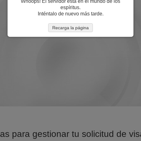
Whoops! El servidor está en el mundo de los
espíritus.
Inténtalo de nuevo más tarde.
Recarga la página
as para gestionar tu solicitud de vi