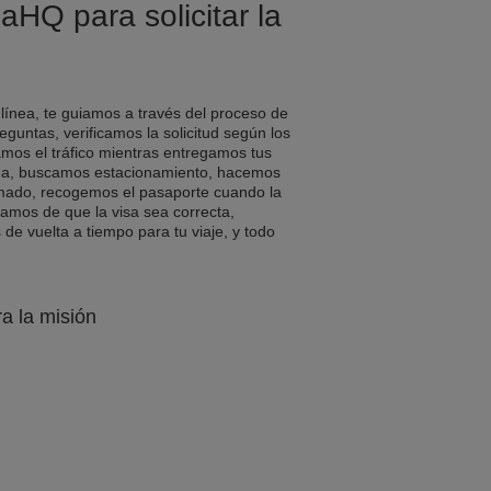
aHQ para solicitar la
 línea, te guiamos a través del proceso de
eguntas, verificamos la solicitud según los
amos el tráfico mientras entregamos tus
a, buscamos estacionamiento, hacemos
rmado, recogemos el pasaporte cuando la
ramos de que la visa sea correcta,
e vuelta a tiempo para tu viaje, y todo
ra la misión