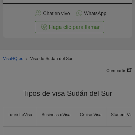
plicar
en
Chat en vivo
WhatsApp
línea
Haga clic para llamar
VisaHQ.es
Visa de Sudán del Sur
›
Compartir
Tipos de visa Sudán del Sur
Tourist eVisa
Business eVisa
Cruise Visa
Student Visa