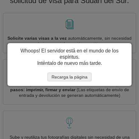
solicitud de visa para Sudán del Sur.
Solicite varias visas a la vez
automáticamente, sin necesidad
de ingresar información repetitiva
Whoops! El servidor está en el mundo de los
espíritus.
Inténtalo de nuevo más tarde.
Recarga la página
Reduce your solicitud de visa Sudán del Sur a
3 simples
pasos: imprimir, firmar y enviar
(Las etiquetas de envío de
entrada y devolución se generan automáticamente)
Sube y reutiliza tus fotografías digitales sin necesidad de una