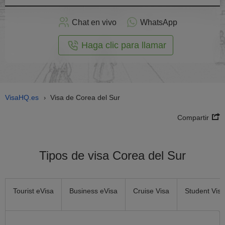
plicar
en
Chat en vivo
WhatsApp
línea
Haga clic para llamar
VisaHQ.es
Visa de Corea del Sur
›
Compartir
Tipos de visa Corea del Sur
Tourist eVisa
Business eVisa
Cruise Visa
Student Visa