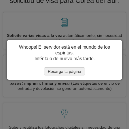
solicitud de visa para Corea del Sur.
Solicite varias visas a la vez
automáticamente, sin necesidad
de ingresar información repetitiva
Whoops! El servidor está en el mundo de los
espíritus.
Inténtalo de nuevo más tarde.
Recarga la página
Reduce your solicitud de visa Corea del Sur a
3 simples
pasos: imprimir, firmar y enviar
(Las etiquetas de envío de
entrada y devolución se generan automáticamente)
Sube y reutiliza tus fotografías digitales sin necesidad de una