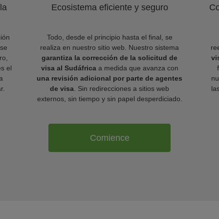
la
Ecosistema eficiente y seguro
Co
ión
Todo, desde el principio hasta el final, se
 se
realiza en nuestro sitio web. Nuestro sistema
re
ro,
garantiza la corrección de la solicitud de
vi
es el
visa al Sudáfrica
a medida que avanza con
a
una revisión adicional por parte de agentes
nu
r.
de visa
. Sin redirecciones a sitios web
la
externos, sin tiempo y sin papel desperdiciado.
Comience