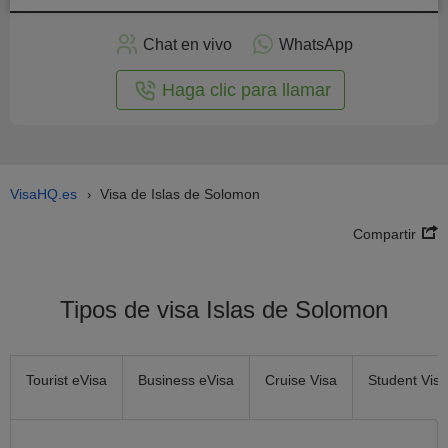
plicar
en
Chat en vivo
WhatsApp
línea
Haga clic para llamar
VisaHQ.es
Visa de Islas de Solomon
›
Compartir
Tipos de visa Islas de Solomon
Tourist eVisa
Business eVisa
Cruise Visa
Student Visa