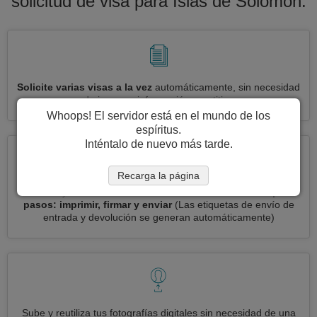
solicitud de visa para Islas de Solomon.
Solicite varias visas a la vez
automáticamente, sin necesidad
de ingresar información repetitiva
Whoops! El servidor está en el mundo de los
espíritus.
Inténtalo de nuevo más tarde.
Recarga la página
Reduce your solicitud de visa Islas de Solomon a
3 simples
pasos: imprimir, firmar y enviar
(Las etiquetas de envío de
entrada y devolución se generan automáticamente)
Sube y reutiliza tus fotografías digitales sin necesidad de una