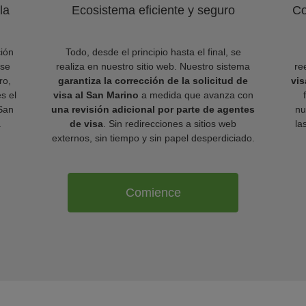
la
Ecosistema eficiente y seguro
Co
ión
Todo, desde el principio hasta el final, se
 se
realiza en nuestro sitio web. Nuestro sistema
re
ro,
garantiza la corrección de la solicitud de
vis
es el
visa al San Marino
a medida que avanza con
 San
una revisión adicional por parte de agentes
nu
.
de visa
. Sin redirecciones a sitios web
la
externos, sin tiempo y sin papel desperdiciado.
Comience