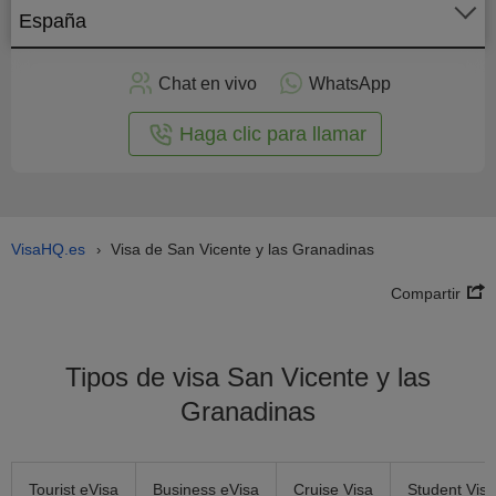
España
plicar
en
Chat en vivo
WhatsApp
línea
Haga clic para llamar
VisaHQ.es
Visa de San Vicente y las Granadinas
›
Compartir
Tipos de visa San Vicente y las
Granadinas
Tourist eVisa
Business eVisa
Cruise Visa
Student Visa