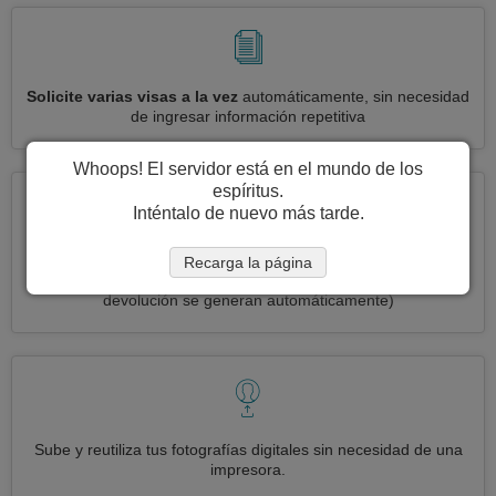
Solicite varias visas a la vez
automáticamente, sin necesidad
de ingresar información repetitiva
Whoops! El servidor está en el mundo de los
espíritus.
Inténtalo de nuevo más tarde.
Reduce your solicitud de visa Puerto Rico a
3 simples pasos:
Recarga la página
imprimir, firmar y enviar
(Las etiquetas de envío de entrada y
devolución se generan automáticamente)
Sube y reutiliza tus fotografías digitales sin necesidad de una
impresora.