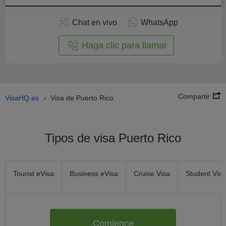
plicar
en
Chat en vivo
WhatsApp
línea
Haga clic para llamar
Compartir
VisaHQ.es
Visa de Puerto Rico
›
Tipos de visa Puerto Rico
Tourist eVisa
Business eVisa
Cruise Visa
Student Visa
Comience