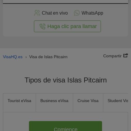
plicar
en
Chat en vivo
WhatsApp
línea
Haga clic para llamar
Compartir
VisaHQ.es
Visa de Islas Pitcairn
›
Tipos de visa Islas Pitcairn
Tourist eVisa
Business eVisa
Cruise Visa
Student Visa
Comience