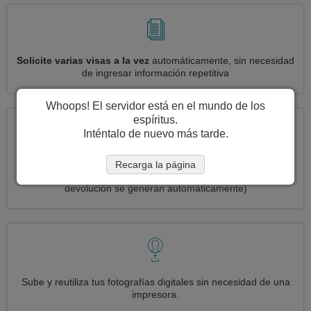
Solicite varias visas a la vez
automáticamente, sin necesidad
de ingresar información repetitiva
Whoops! El servidor está en el mundo de los
espíritus.
Inténtalo de nuevo más tarde.
Reduce your solicitud de visa Islas Pitcairn a
3 simples pasos:
Recarga la página
imprimir, firmar y enviar
(Las etiquetas de envío de entrada y
devolución se generan automáticamente)
Sube y reutiliza tus fotografías digitales sin necesidad de una
impresora.