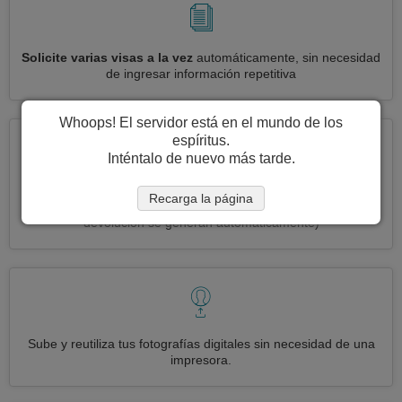
Solicite varias visas a la vez
automáticamente, sin necesidad
de ingresar información repetitiva
Whoops! El servidor está en el mundo de los
espíritus.
Inténtalo de nuevo más tarde.
Reduce your solicitud de visa Omán a
3 simples pasos:
Recarga la página
imprimir, firmar y enviar
(Las etiquetas de envío de entrada y
devolución se generan automáticamente)
Sube y reutiliza tus fotografías digitales sin necesidad de una
impresora.