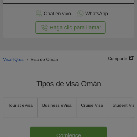
plicar
en
Chat en vivo
WhatsApp
línea
Haga clic para llamar
Compartir
VisaHQ.es
Visa de Omán
›
Tipos de visa Omán
Tourist eVisa
Business eVisa
Cruise Visa
Student Visa
Comience