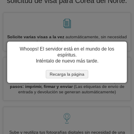
solicitud de visa para Corea del Norte.
Solicite varias visas a la vez
automáticamente, sin necesidad
de ingresar información repetitiva
Whoops! El servidor está en el mundo de los
espíritus.
Inténtalo de nuevo más tarde.
Recarga la página
Reduce your solicitud de visa Corea del Norte a
3 simples
pasos: imprimir, firmar y enviar
(Las etiquetas de envío de
entrada y devolución se generan automáticamente)
Sube y reutiliza tus fotografías digitales sin necesidad de una