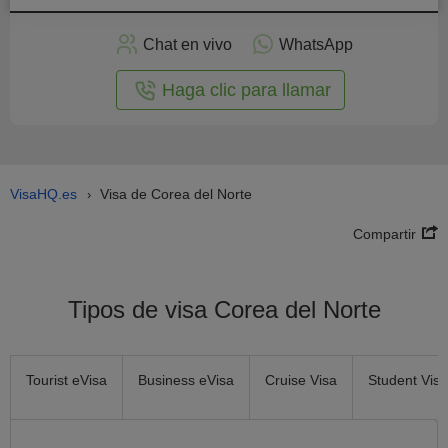
plicar
en
Chat en vivo
WhatsApp
línea
Haga clic para llamar
VisaHQ.es
Visa de Corea del Norte
›
Compartir
Tipos de visa Corea del Norte
Tourist eVisa
Business eVisa
Cruise Visa
Student Visa