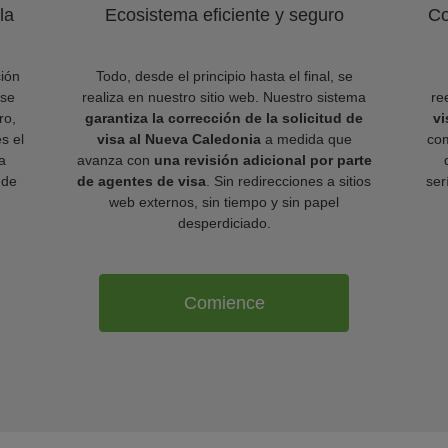
la
Ecosistema eficiente y seguro
Co
ión
Todo, desde el principio hasta el final, se
 se
realiza en nuestro sitio web. Nuestro sistema
re
ro,
garantiza la corrección de la solicitud de
vi
es el
visa al Nueva Caledonia
a medida que
com
a
avanza con
una revisión adicional por parte
 de
de agentes de visa
. Sin redirecciones a sitios
ser
web externos, sin tiempo y sin papel
desperdiciado.
Comience