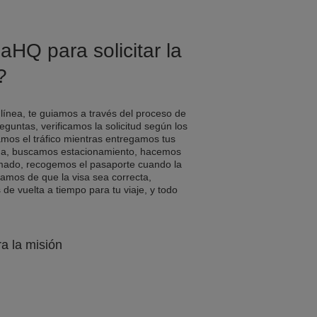
aHQ para solicitar la
?
 línea, te guiamos a través del proceso de
eguntas, verificamos la solicitud según los
amos el tráfico mientras entregamos tus
a, buscamos estacionamiento, hacemos
rmado, recogemos el pasaporte cuando la
ramos de que la visa sea correcta,
e vuelta a tiempo para tu viaje, y todo
ra la misión