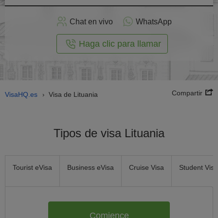
plicar
en
Chat en vivo
WhatsApp
línea
Haga clic para llamar
Compartir
VisaHQ.es
Visa de Lituania
›
Tipos de visa Lituania
Tourist eVisa
Business eVisa
Cruise Visa
Student Visa
Comience