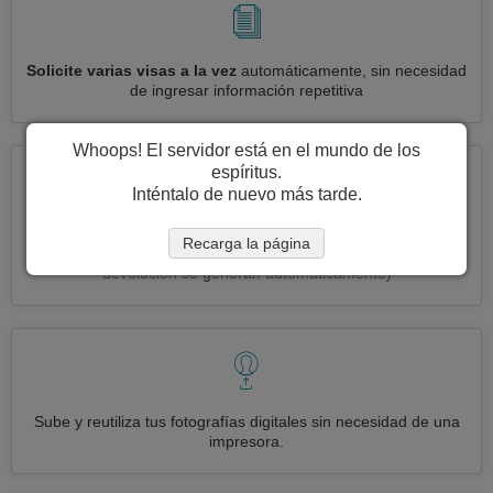
Solicite varias visas a la vez
automáticamente, sin necesidad
de ingresar información repetitiva
Whoops! El servidor está en el mundo de los
espíritus.
Inténtalo de nuevo más tarde.
Reduce your solicitud de visa Lituania a
3 simples pasos:
Recarga la página
imprimir, firmar y enviar
(Las etiquetas de envío de entrada y
devolución se generan automáticamente)
Sube y reutiliza tus fotografías digitales sin necesidad de una
impresora.