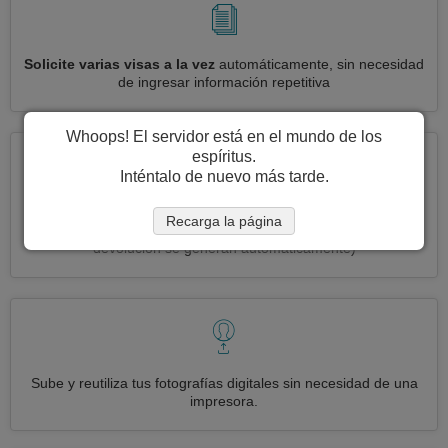
Solicite varias visas a la vez
automáticamente, sin necesidad
de ingresar información repetitiva
Whoops! El servidor está en el mundo de los
espíritus.
Inténtalo de nuevo más tarde.
Reduce your solicitud de visa Israel a
3 simples pasos:
Recarga la página
imprimir, firmar y enviar
(Las etiquetas de envío de entrada y
devolución se generan automáticamente)
Sube y reutiliza tus fotografías digitales sin necesidad de una
impresora.