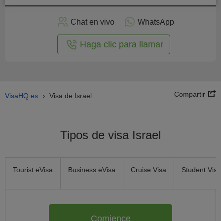
plicar
en
Chat en vivo
WhatsApp
línea
Haga clic para llamar
Compartir
VisaHQ.es
Visa de Israel
›
Tipos de visa Israel
Tourist eVisa
Business eVisa
Cruise Visa
Student Visa
Comience