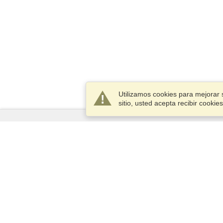
Utilizamos cookies para mejorar 
sitio, usted acepta recibir cook
Servicios
Postularse para obtener la visa
Compruebe los requisitos de
visado
Información aduanera
Embajadas y Consulados