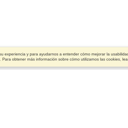
su experiencia y para ayudarnos a entender cómo mejorar la usabilidad.
ies. Para obtener más información sobre cómo utilizamos las cookies, le
Cuenta
Oficinas
Termina una aplicación
Administrar mis solicitantes
C/ Pamplona, 45 - Esc. Izda, 
Administrar mis pedidos
C,
Madrid, 28039
Ver en el mapa
VisaHQ para Empresas
Lunes — Viernes,