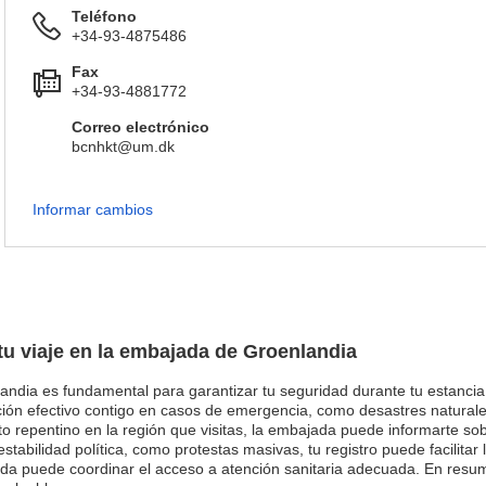
Teléfono
+34-93-4875486
Fax
+34-93-4881772
Correo electrónico
bcnhkt@um.dk
Informar cambios
 tu viaje en la embajada de Groenlandia
andia es fundamental para garantizar tu seguridad durante tu estancia e
n efectivo contigo en casos de emergencia, como desastres naturales,
o repentino en la región que visitas, la embajada puede informarte sob
stabilidad política, como protestas masivas, tu registro puede facilitar 
a puede coordinar el acceso a atención sanitaria adecuada. En resum