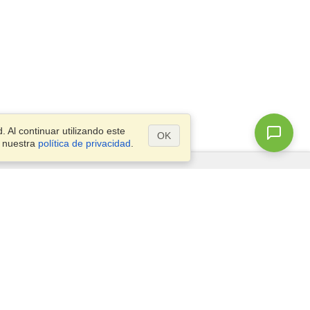
 Al continuar utilizando este
OK
a nuestra
política de privacidad
.
¿Preguntas?
Mapa del Sitio
info@visahq.es
1º