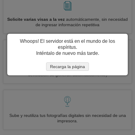
Solicite varias visas a la vez
automáticamente, sin necesidad
de ingresar información repetitiva
Whoops! El servidor está en el mundo de los
espíritus.
Inténtalo de nuevo más tarde.
Reduce your solicitud de visa Grecia a
3 simples pasos:
Recarga la página
imprimir, firmar y enviar
(Las etiquetas de envío de entrada y
devolución se generan automáticamente)
Sube y reutiliza tus fotografías digitales sin necesidad de una
impresora.