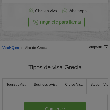
plicar
en
Chat en vivo
WhatsApp
línea
Haga clic para llamar
Compartir
VisaHQ.es
Visa de Grecia
›
Tipos de visa Grecia
Tourist eVisa
Business eVisa
Cruise Visa
Student Visa
Comience