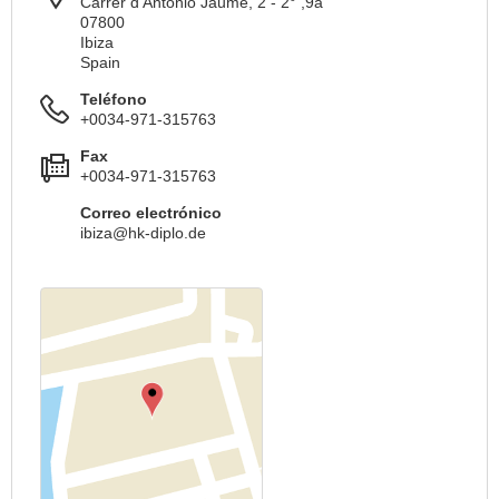
Carrer d'Antonio Jaume, 2 - 2° ,9a
07800
Ibiza
Spain
Teléfono
+0034-971-315763
Fax
+0034-971-315763
Correo electrónico
ibiza@hk-diplo.de