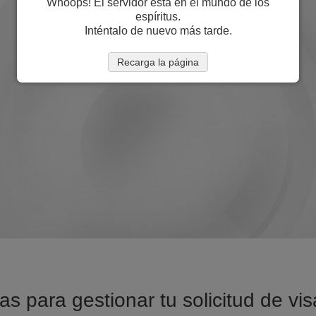
Whoops! El servidor está en el mundo de los
espíritus.
Inténtalo de nuevo más tarde.
Recarga la página
as para gestionar tu solicitud de vis