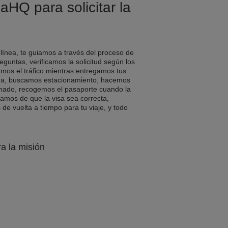
aHQ para solicitar la
 línea, te guiamos a través del proceso de
eguntas, verificamos la solicitud según los
amos el tráfico mientras entregamos tus
a, buscamos estacionamiento, hacemos
rmado, recogemos el pasaporte cuando la
ramos de que la visa sea correcta,
e vuelta a tiempo para tu viaje, y todo
ra la misión