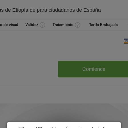
as de Etiopía de
para ciudadanos de
España
o de visad
Validez
Tratamiento
Tarifa Embajada
Comience