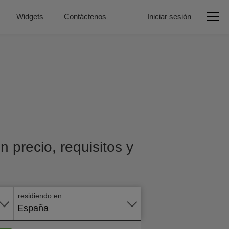
Widgets
Contáctenos
Iniciar sesión
 precio, requisitos y
Aplicar
en
línea
residiendo en
España