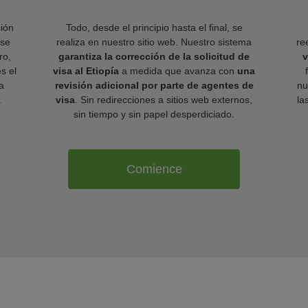
ión
Todo, desde el principio hasta el final, se
 se
realiza en nuestro sitio web. Nuestro sistema
re
ro,
garantiza la corrección de la solicitud de
v
es el
visa al Etiopía
a medida que avanza con
una
a
revisión adicional por parte de agentes de
nu
.
visa
. Sin redirecciones a sitios web externos,
la
sin tiempo y sin papel desperdiciado.
Comience