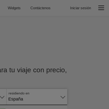
Widgets
Contáctenos
Iniciar sesión
a tu viaje con precio,
Aplicar
en
línea
residiendo en
España