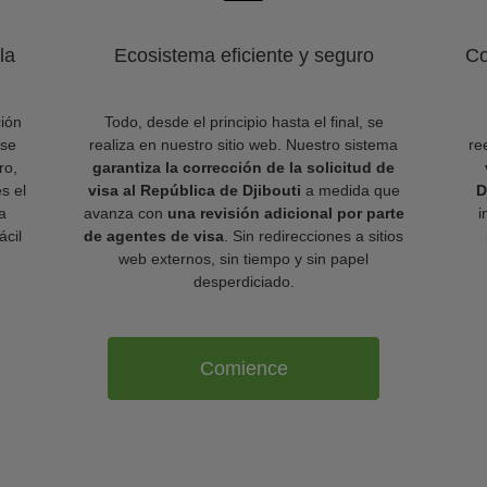
la
Ecosistema eficiente y seguro
Co
ión
Todo, desde el principio hasta el final, se
 se
realiza en nuestro sitio web. Nuestro sistema
re
ro,
garantiza la corrección de la solicitud de
es el
visa al República de Djibouti
a medida que
D
a
avanza con
una revisión adicional por parte
i
ácil
de agentes de visa
. Sin redirecciones a sitios
web externos, sin tiempo y sin papel
desperdiciado.
Comience