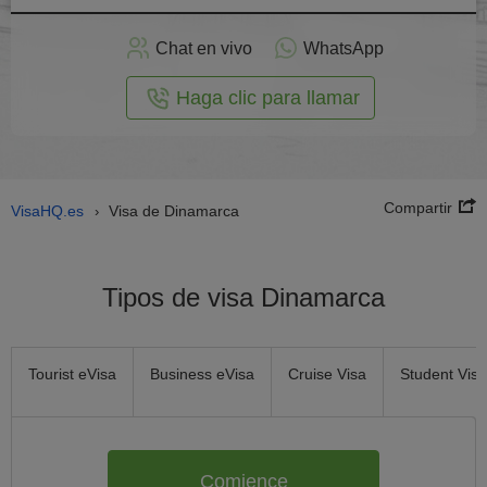
plicar
en
Chat en vivo
WhatsApp
línea
Haga clic para llamar
Compartir
VisaHQ.es
Visa de Dinamarca
›
Tipos de visa Dinamarca
Tourist eVisa
Business eVisa
Cruise Visa
Student Visa
Comience