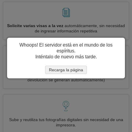
Solicite varias visas a la vez
automáticamente, sin necesidad
de ingresar información repetitiva
Whoops! El servidor está en el mundo de los
espíritus.
Inténtalo de nuevo más tarde.
Reduce your solicitud de visa Dinamarca a
3 simples pasos:
Recarga la página
imprimir, firmar y enviar
(Las etiquetas de envío de entrada y
devolución se generan automáticamente)
Sube y reutiliza tus fotografías digitales sin necesidad de una
impresora.