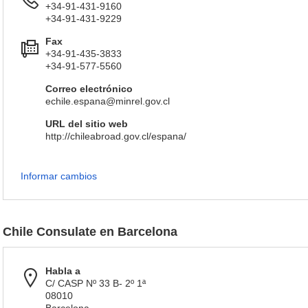
+34-91-431-9160
+34-91-431-9229
Fax
+34-91-435-3833
+34-91-577-5560
Correo electrónico
echile.espana@minrel.gov.cl
URL del sitio web
http://chileabroad.gov.cl/espana/
Informar cambios
Chile Consulate en Barcelona
Habla a
C/ CASP Nº 33 B- 2º 1ª
08010