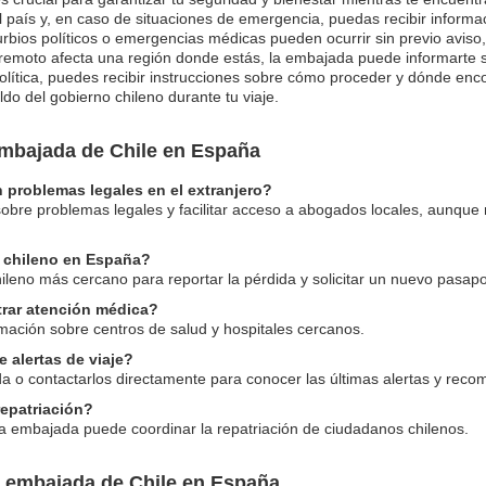
 país y, en caso de situaciones de emergencia, puedas recibir informa
rbios políticos o emergencias médicas pueden ocurrir sin previo aviso, y
erremoto afecta una región donde estás, la embajada puede informarte
olítica, puedes recibir instrucciones sobre cómo proceder y dónde enco
ldo del gobierno chileno durante tu viaje.
embajada de Chile en España
 problemas legales en el extranjero?
sobre problemas legales y facilitar acceso a abogados locales, aunque
e chileno en España?
leno más cercano para reportar la pérdida y solicitar un nuevo pasapo
rar atención médica?
mación sobre centros de salud y hospitales cercanos.
alertas de viaje?
da o contactarlos directamente para conocer las últimas alertas y reco
repatriación?
la embajada puede coordinar la repatriación de ciudadanos chilenos.
a embajada de Chile en España