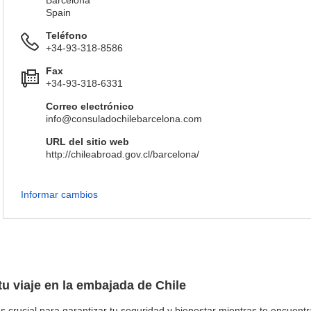
Barcelona
Spain
Teléfono
+34-93-318-8586
Fax
+34-93-318-6331
Correo electrónico
info@consuladochilebarcelona.com
URL del sitio web
http://chileabroad.gov.cl/barcelona/
Informar cambios
tu viaje en la embajada de Chile
s crucial para garantizar tu seguridad y bienestar mientras te encuentr