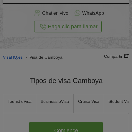
plicar
en
Chat en vivo
WhatsApp
línea
Haga clic para llamar
Compartir
VisaHQ.es
Visa de Camboya
›
Tipos de visa Camboya
Tourist eVisa
Business eVisa
Cruise Visa
Student Visa
Comience