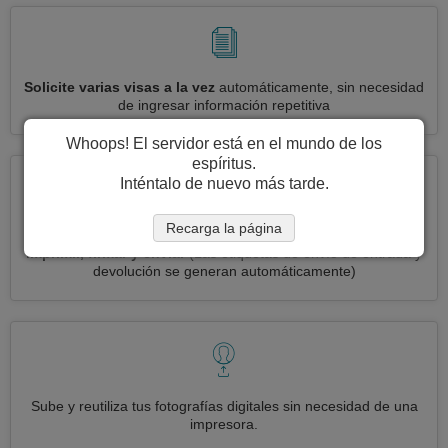
Solicite varias visas a la vez
automáticamente, sin necesidad
de ingresar información repetitiva
Whoops! El servidor está en el mundo de los
espíritus.
Inténtalo de nuevo más tarde.
Recarga la página
Reduce your solicitud de visa Camboya a
3 simples pasos:
imprimir, firmar y enviar
(Las etiquetas de envío de entrada y
devolución se generan automáticamente)
Sube y reutiliza tus fotografías digitales sin necesidad de una
impresora.