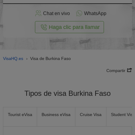
plicar
en
Chat en vivo
WhatsApp
línea
Haga clic para llamar
VisaHQ.es
Visa de Burkina Faso
›
Compartir
Tipos de visa Burkina Faso
Tourist eVisa
Business eVisa
Cruise Visa
Student Visa