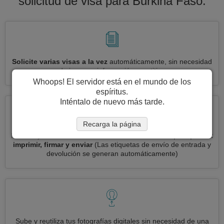
solicitud de visa para Burkina Faso.
Solicite varias visas a la vez
automáticamente, sin necesidad
de ingresar información repetitiva
Whoops! El servidor está en el mundo de los
espíritus.
Inténtalo de nuevo más tarde.
Recarga la página
Reduce your solicitud de visa Burkina Faso a
3 simples pasos:
imprimir, firmar y enviar
(Las etiquetas de envío de entrada y
devolución se generan automáticamente)
Sube y reutiliza tus fotografías digitales sin necesidad de una