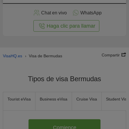
plicar
en
Chat en vivo
WhatsApp
línea
Haga clic para llamar
Compartir
VisaHQ.es
Visa de Bermudas
›
Tipos de visa Bermudas
Tourist eVisa
Business eVisa
Cruise Visa
Student Visa
Comience