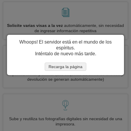
Solicite varias visas a la vez
automáticamente, sin necesidad
de ingresar información repetitiva
Whoops! El servidor está en el mundo de los
espíritus.
Inténtalo de nuevo más tarde.
Recarga la página
Reduce your solicitud de visa Bermudas a
3 simples pasos:
imprimir, firmar y enviar
(Las etiquetas de envío de entrada y
devolución se generan automáticamente)
Sube y reutiliza tus fotografías digitales sin necesidad de una
impresora.