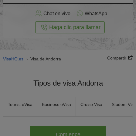
plicar
en
Chat en vivo
WhatsApp
línea
Haga clic para llamar
Compartir
VisaHQ.es
Visa de Andorra
›
Tipos de visa Andorra
Tourist eVisa
Business eVisa
Cruise Visa
Student Visa
Comience