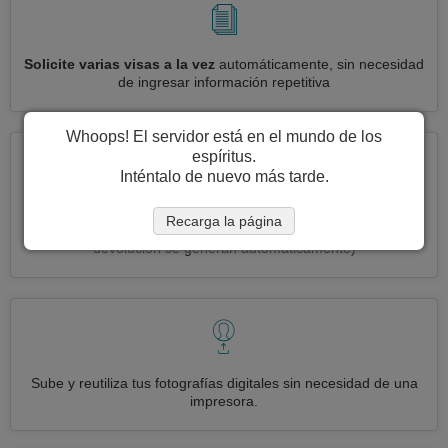
Solicite varias visas a la vez
automáticamente, sin necesidad
de ingresar información repetitiva
Whoops! El servidor está en el mundo de los
espíritus.
Inténtalo de nuevo más tarde.
Reduce your solicitud de visa Andorra a
3 simples pasos:
Recarga la página
imprimir, firmar y enviar
(Las etiquetas de envío de entrada y
devolución se generan automáticamente)
Sube y reutiliza tus fotografías digitales sin necesidad de una
impresora.