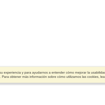
su experiencia y para ayudarnos a entender cómo mejorar la usabilidad.
ies. Para obtener más información sobre cómo utilizamos las cookies, le
Cuenta
Oficinas
Termina una aplicación