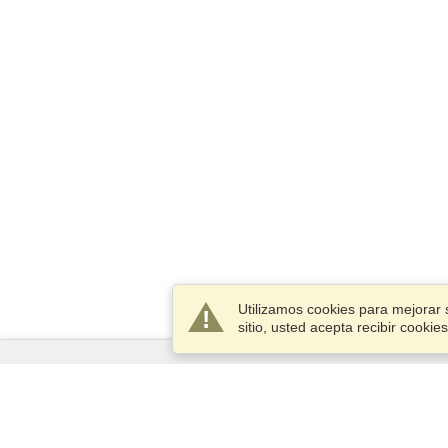
Utilizamos cookies para mejorar 
sitio, usted acepta recibir cook
Servicios
Postularse para obtener la visa