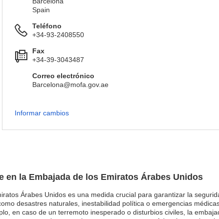
Barcelona
Spain
Teléfono
+34-93-2408550
Fax
+34-39-3043487
Correo electrónico
Barcelona@mofa.gov.ae
Informar cambios
je en la Embajada de los Emiratos Árabes Unidos
miratos Árabes Unidos es una medida crucial para garantizar la segurid
como desastres naturales, inestabilidad política o emergencias médic
mplo, en caso de un terremoto inesperado o disturbios civiles, la emba