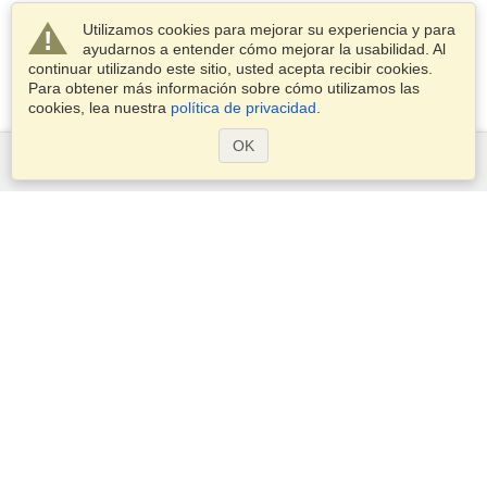
Utilizamos cookies para mejorar su experiencia y para
ayudarnos a entender cómo mejorar la usabilidad. Al
continuar utilizando este sitio, usted acepta recibir cookies.
Para obtener más información sobre cómo utilizamos las
cookies, lea nuestra
política de privacidad
.
OK
Servicios
Postularse para obtener la visa
Compruebe los requisitos de visado
Información aduanera
Embajadas y Consulados
Información de Schengen
Declaración de Privacidad