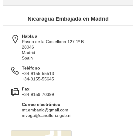
Nicaragua Embajada en Madrid
Habla a
Paseo de la Castellana 127 1º B
28046
Madrid
Spain
Teléfono
+34-9155-55513
+34-9155-55645
Fax
+34-9159-70399
Correo electrónico
mt.embanic@gmail.com
mvega@cancilleria.gob.ni