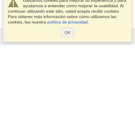
Utilizamos cookies para mejorar su experiencia y para
ayudarnos a entender cómo mejorar la usabilidad. Al
continuar utilizando este sitio, usted acepta recibir cookies.
Para obtener más información sobre cómo utilizamos las
cookies, lea nuestra
política de privacidad
.
OK
Servicios
Postularse para obtener la visa
Compruebe los requisitos de visado
Información aduanera
Embajadas y Consulados
Información de Schengen
Declaración de Privacidad