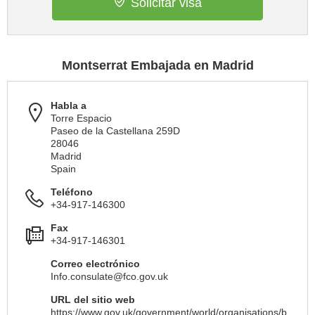
Solicitar visa
Montserrat Embajada en Madrid
Habla a
Torre Espacio
Paseo de la Castellana 259D
28046
Madrid
Spain
Teléfono
+34-917-146300
Fax
+34-917-146301
Correo electrónico
Info.consulate@fco.gov.uk
URL del sitio web
https://www.gov.uk/government/world/organisations/b