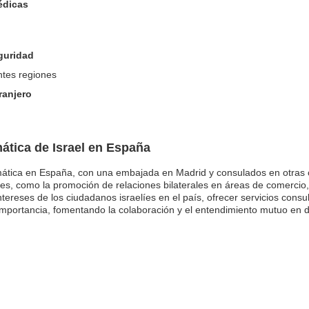
édicas
eguridad
ntes regiones
ranjero
ática de Israel en España
omática en España, con una embajada en Madrid y consulados en otras 
s, como la promoción de relaciones bilaterales en áreas de comercio,
ereses de los ciudadanos israelíes en el país, ofrecer servicios consula
 importancia, fomentando la colaboración y el entendimiento mutuo en 