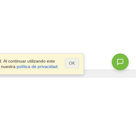
 Al continuar utilizando este
OK
a nuestra
política de privacidad
.
¿Preguntas?
Mapa del Sitio
info@visahq.es
1º