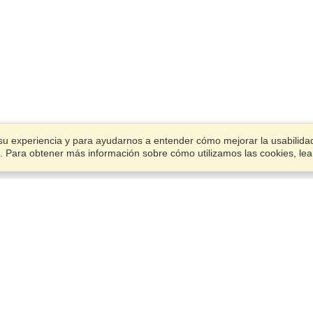
su experiencia y para ayudarnos a entender cómo mejorar la usabilidad.
ies. Para obtener más información sobre cómo utilizamos las cookies, le
Cuenta
Oficinas
Termina una aplicación
Administrar mis solicitantes
C/ Pamplona, 45 - Esc. Izda, 
Administrar mis pedidos
C,
Madrid, 28039
Ver en el mapa
VisaHQ para Empresas