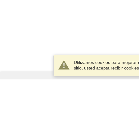
Utilizamos cookies para mejorar 
sitio, usted acepta recibir cook
Servicios
Postularse para obtener la visa
Compruebe los requisitos de
visado
Información aduanera
Embajadas y Consulados