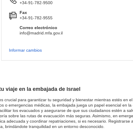
+34-91-782-9500
Fax
+34-91-782-9555
Correo electrónico
info@madrid.mfa.gov.il
Informar cambios
tu viaje en la embajada de Israel
 es crucial para garantizar tu seguridad y bienestar mientras estés en e
icos o emergencias médicas, la embajada juega un papel esencial en la
cilitar los evacuados y asegurarse de que sus ciudadanos estén a salvo
soría sobre las rutas de evacuación más seguras. Asimismo, en emer
ica adecuada y coordinar repatriaciones, si es necesario. Registrarse
ria, brindándote tranquilidad en un entorno desconocido.