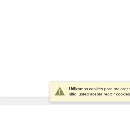
Utilizamos cookies para mejorar 
sitio, usted acepta recibir cook
Servicios
Postularse para obtener la visa