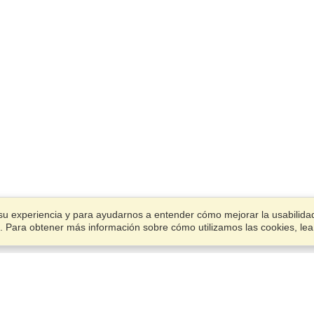
su experiencia y para ayudarnos a entender cómo mejorar la usabilidad.
ies. Para obtener más información sobre cómo utilizamos las cookies, le
Cuenta
Oficinas
Termina una aplicación