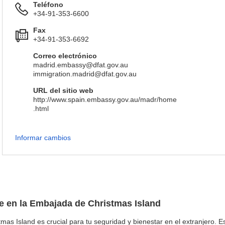
Teléfono
+34-91-353-6600
Fax
+34-91-353-6692
Correo electrónico
madrid.embassy@dfat.gov.au
immigration.madrid@dfat.gov.au
URL del sitio web
http://www.spain.embassy.gov.au/madr/home
.html
Informar cambios
je en la Embajada de Christmas Island
mas Island es crucial para tu seguridad y bienestar en el extranjero. Es