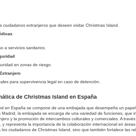
a ciudadanos extranjeros que deseen visitar Christmas Island.
édicas
 a servicios sanitarios.
eguridad
guridad en zonas de riesgo.
Extranjero
ales para supervivencia legal en caso de detención.
ática de Christmas Island en España
sland en España se compone de una embajada que desempeña un papel
en Madrid, la embajada se encarga de una variedad de funciones, que in
njero y la promoción de intercambios culturales y comerciales. A travé
, y representa la importancia de la colaboración internacional en áreas
a los ciudadanos de Christmas Island, sino que también fortalece las r