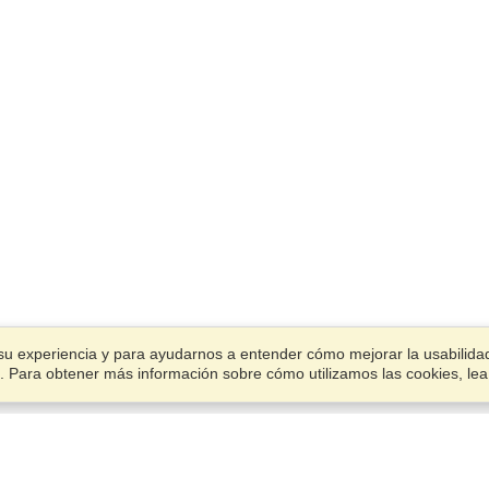
su experiencia y para ayudarnos a entender cómo mejorar la usabilidad.
ies. Para obtener más información sobre cómo utilizamos las cookies, le
Cuenta
Oficinas
Termina una aplicación