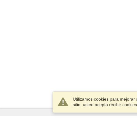
Utilizamos cookies para mejorar 
sitio, usted acepta recibir cook
Servicios
Postularse para obtener la visa