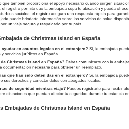
 que también proporciona el apoyo necesario cuando surgen situacione
 el registro permite que la embajada sepa tu ubicación y pueda ofrece
isturbios sociales, el registro asegura una respuesta rápida para garant
ada puede brindarte información sobre los servicios de salud disponibl
ner un viaje seguro y respaldado por tu país.
Embajada de Christmas Island en España
 ayudar en asuntos legales en el extranjero?
Sí, la embajada puede
y servicios jurídicos en España.
 de Christmas Island en España?
Debes comunicarte con la embajada
y la documentación necesaria para obtener un reemplazo.
nas que han sido detenidas en el extranjero?
Sí, la embajada puede
re sus derechos y conectándolos con abogados locales.
tas de seguridad mientras viajo?
Puedes registrarte para recibir al
bre situaciones que puedan afectar tu seguridad durante tu estancia e
as Embajadas de Christmas Island en España