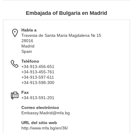
Embajada of Bulgaria en Madrid
Habla a
Travesia de Santa Maria Magdalena № 15
28016
Madrid
Spain
Teléfono
+34-913-456-651
+34-913-455-761
+34-913-597-611
+34-913-598-300
Fax
+34-913-591-201
Correo electrónico
Embassy.Madrid@mfa.bg
URL del sitio web
http://www.mfa.bg/en/36/